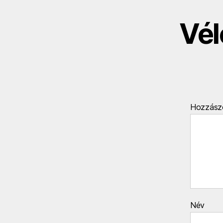
Vél
Hozzász
Név