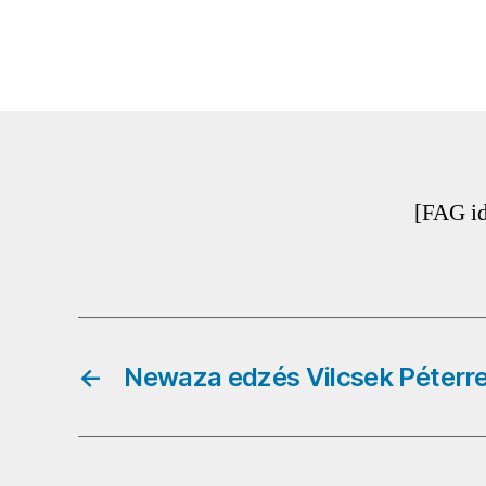
[FAG i
←
Newaza edzés Vilcsek Péterrel