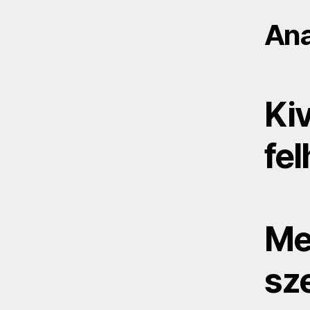
Ana
Ki
fe
Men
sz