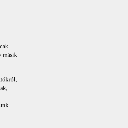
lmak
y másik
tókról,
ak,
yunk