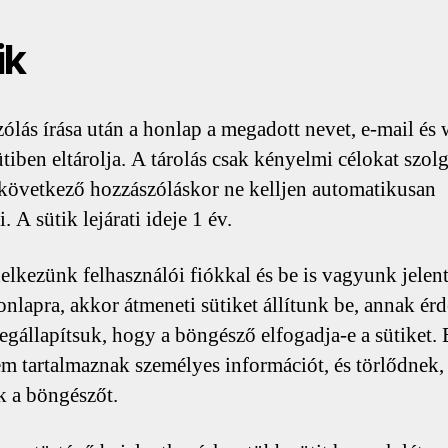
ik
ólás írása után a honlap a megadott nevet, e-mail és
tiben eltárolja. A tárolás csak kényelmi célokat szolg
következő hozzászóláskor ne kelljen automatikusan
i. A sütik lejárati ideje 1 év.
elkezünk felhasználói fiókkal és be is vagyunk jelen
honlapra, akkor átmeneti sütiket állítunk be, annak ér
gállapítsuk, hogy a böngésző elfogadja-e a sütiket. 
em tartalmaznak személyes információt, és törlődnek
k a böngészőt.