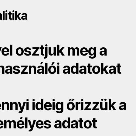
litika
vel osztjuk meg a
lhasználói adatokat
nyi ideig őrizzük a
emélyes adatot