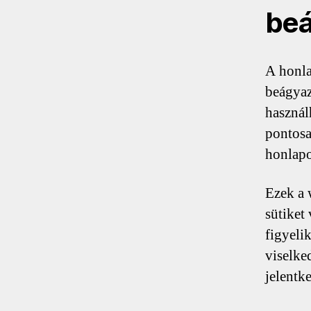
beá
A honla
beágyaz
használ
pontosa
honlapo
Ezek a 
sütiket
figyeli
viselke
jelentke