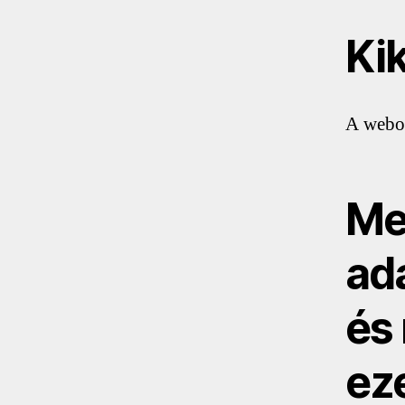
Ki
A webol
Me
ad
és 
ez