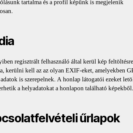
ólásunk tartalma és a profil képünk is megjelenik
osan.
dia
ben regisztrált felhasználó által kerül kép feltöltésre
a, kerülni kell az az olyan EXIF-eket, amelyekben 
 adatok is szerepelnek. A honlap látogatói ezeket letö
erhetik a helyadatokat a honlapon található képekből
csolatfelvételi űrlapok