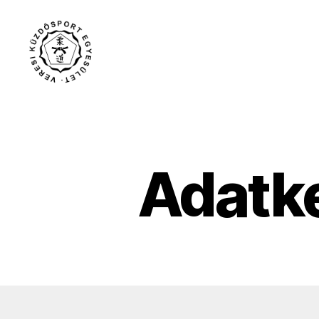
Veresi
Küzdősport
Egyesület
Adatke