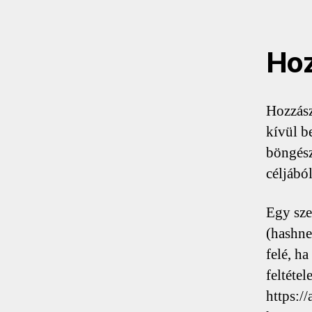
Hoz
Hozzász
kívül b
böngész
céljából
Egy szem
(hashne
felé, h
feltéte
https:/