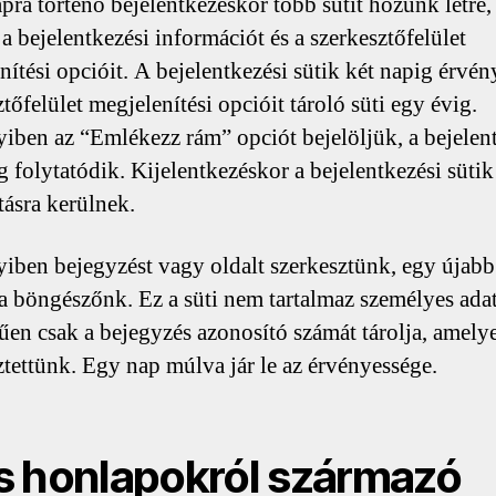
pra történő bejelentkezéskor több sütit hozunk létre
 a bejelentkezési információt és a szerkesztőfelület
nítési opcióit. A bejelentkezési sütik két napig érvén
tőfelület megjelenítési opcióit tároló süti egy évig.
ben az “Emlékezz rám” opciót bejelöljük, a bejelen
ig folytatódik. Kijelentkezéskor a bejelentkezési sütik
tásra kerülnek.
ben bejegyzést vagy oldalt szerkesztünk, egy újabb 
l a böngészőnk. Ez a süti nem tartalmaz személyes adat
űen csak a bejegyzés azonosító számát tárolja, amely
ztettünk. Egy nap múlva jár le az érvényessége.
 honlapokról származó