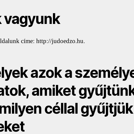
k vagyunk
dalunk címe: http://judoedzo.hu.
lyek azok a személy
atok, amiket gyűjtün
milyen céllal gyűjtjük
eket