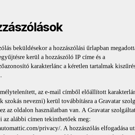
zászólások
ólás beküldésekor a hozzászólási űrlapban megadot
egyűjtésre kerül a hozzászóló IP címe és a
őazonosító karakterlánc a kéretlen tartalmak kiszűré
.
élytelenített, az e-mail címből előállított karakterlá
k szokás nevezni) kerül továbbításra a Gravatar szolg
a ez az oldalon használatban van. A Gravatar szolgálta
lei az alábbi címen tekinthetőek meg:
/automattic.com/privacy/. A hozzászólás elfogadása ut