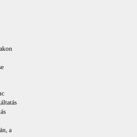
takon
se
nc
áltatás
tás
án, a