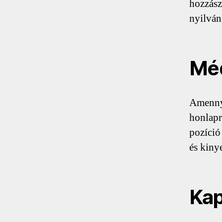
hozzász
nyilván
Mé
Amennyi
honlapr
pozíció
és kiny
Kap