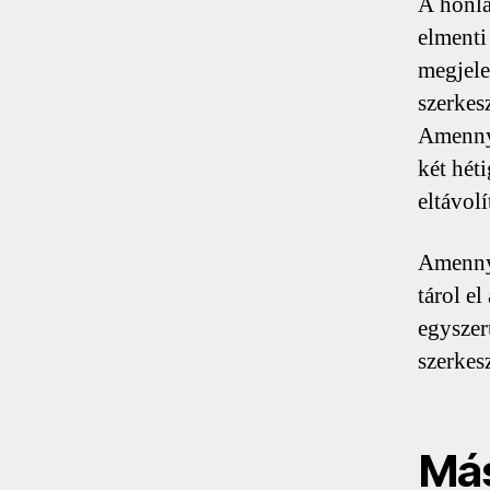
A honla
elmenti
megjele
szerkesz
Amennyi
két hét
eltávolí
Amennyi
tárol e
egyszer
szerkes
Más