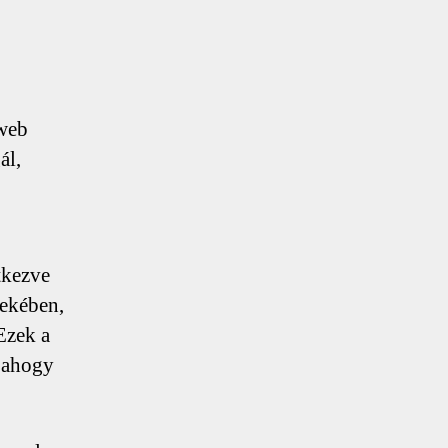
 web
ál,
tkezve
dekében,
Ezek a
, ahogy