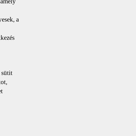
, amely
yesek, a
tkezés
sütit
ot,
et