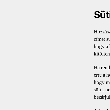
Süt
Hozzász
címet sü
hogy a 
kitölten
Ha rend
erre a 
hogy me
sütik n
bezárju