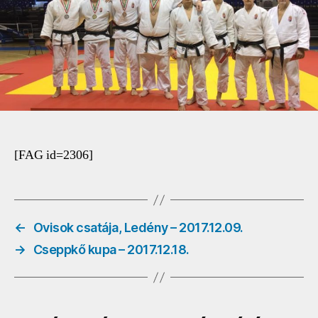
3
o
2017.12.10
bejegyzéshez
[FAG id=2306]
←
Ovisok csatája, Ledény – 2017.12.09.
→
Cseppkő kupa – 2017.12.18.