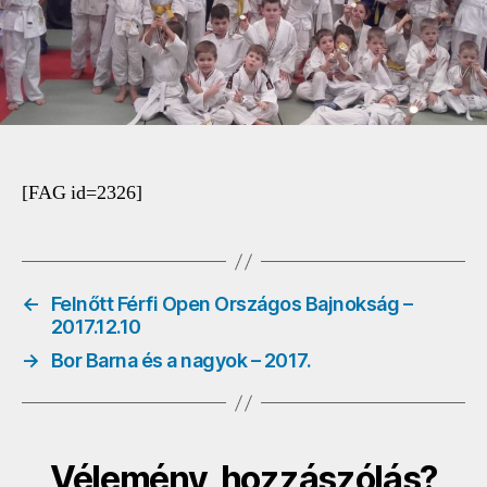
[FAG id=2326]
←
Felnőtt Férfi Open Országos Bajnokság –
2017.12.10
→
Bor Barna és a nagyok – 2017.
Vélemény, hozzászólás?