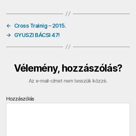
0
o
Világkupán
–
2013.
←
Cross Trainig – 2015.
bejegyzéshez
→
GYUSZI BÁCSI 47!
Vélemény, hozzászólás?
Az e-mail-címet nem tesszük közzé.
Hozzászólás