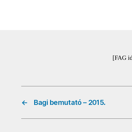
[FAG i
←
Bagi bemutató – 2015.