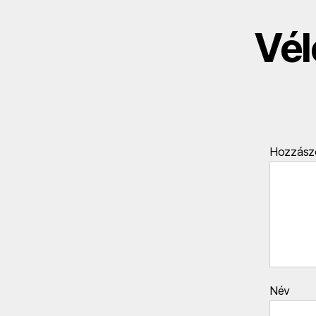
Vél
Hozzász
Név