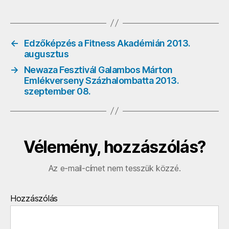
0
o
szeptember
06.
bejegyzéshez
←
Edzőképzés a Fitness Akadémián 2013.
augusztus
→
Newaza Fesztivál Galambos Márton
Emlékverseny Százhalombatta 2013.
szeptember 08.
Vélemény, hozzászólás?
Az e-mail-címet nem tesszük közzé.
Hozzászólás