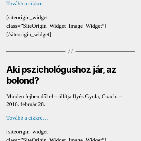
Tovább a cikkre…
[siteorigin_widget
class=”SiteOrigin_Widget_Image_Widget”]
[/siteorigin_widget]
Aki pszichológushoz jár, az
bolond?
Minden fejben dől el – állítja Ilyés Gyula, Coach. –
2016. február 28.
Tovább a cikkre…
[siteorigin_widget
class=”SiteOrigin_Widget_Image_Widget”]