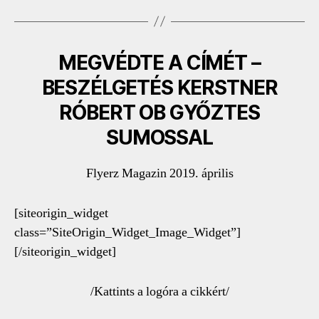
MEGVÉDTE A CÍMÉT –
BESZÉLGETÉS KERSTNER
RÓBERT OB GYŐZTES
SUMOSSAL
Flyerz Magazin 2019. április
[siteorigin_widget
class=”SiteOrigin_Widget_Image_Widget”]
[/siteorigin_widget]
/Kattints a logóra a cikkért/