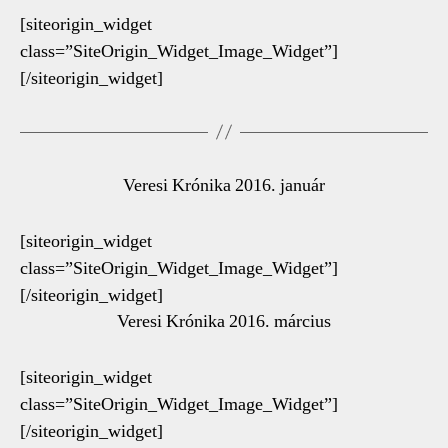
[siteorigin_widget
class=”SiteOrigin_Widget_Image_Widget”]
[/siteorigin_widget]
Veresi Krónika 2016. január
[siteorigin_widget
class=”SiteOrigin_Widget_Image_Widget”]
[/siteorigin_widget]
Veresi Krónika 2016. március
[siteorigin_widget
class=”SiteOrigin_Widget_Image_Widget”]
[/siteorigin_widget]