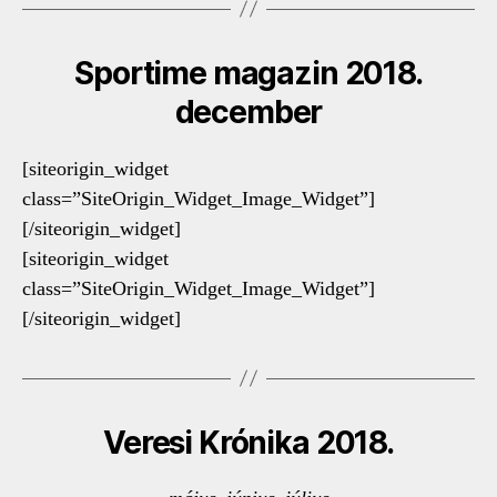
Sportime magazin 2018.
december
[siteorigin_widget
class=”SiteOrigin_Widget_Image_Widget”]
[/siteorigin_widget]
[siteorigin_widget
class=”SiteOrigin_Widget_Image_Widget”]
[/siteorigin_widget]
Veresi Krónika 2018.