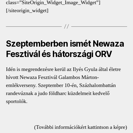
class=”SiteOrigin_Widget_Image_Widget”]
[/siteorigin_widget]
Szeptemberben ismét Newaza
Fesztivál és hátországi ORV
Idén is megrendezésre kerül az Ilyés Gyula által életre
hívott Newaza Fesztivál Galambos Márton-
emlékverseny. Szeptember 10-én, Százhalombattán
randevúznak a judo földharc küzdelmeit kedvelő
sportolók.
(További információkért kattintson a képre)