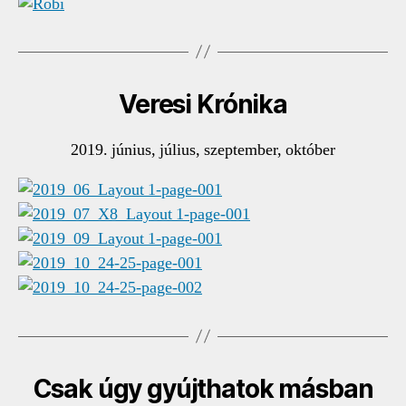
Veresi Krónika
2019. június, július, szeptember, október
Csak úgy gyújthatok másban