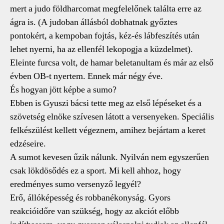
mert a judo földharcomat megfelelőnek találta erre az
ágra is. (A judoban állásból dobhatnak győztes
pontokért, a kempoban fojtás, kéz-és lábfeszítés után
lehet nyerni, ha az ellenfél lekopogja a küzdelmet).
Eleinte furcsa volt, de hamar beletanultam és már az első
évben OB-t nyertem. Ennek már négy éve.
És hogyan jött képbe a sumo?
Ebben is Gyuszi bácsi tette meg az első lépéseket és a
szövetség elnöke szívesen látott a versenyeken. Speciális
felkészülést kellett végeznem, amihez bejártam a keret
edzéseire.
A sumot kevesen űzik nálunk. Nyilván nem egyszerűen
csak lökdösődés ez a sport. Mi kell ahhoz, hogy
eredményes sumo versenyző legyél?
Erő, állóképesség és robbanékonyság. Gyors
reakcióidőre van szükség, hogy az akciót előbb