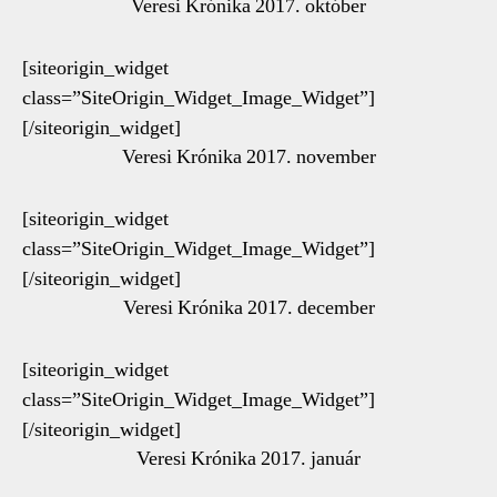
Veresi Krónika 2017. október
[siteorigin_widget
class=”SiteOrigin_Widget_Image_Widget”]
[/siteorigin_widget]
Veresi Krónika 2017. november
[siteorigin_widget
class=”SiteOrigin_Widget_Image_Widget”]
[/siteorigin_widget]
Veresi Krónika 2017. december
[siteorigin_widget
class=”SiteOrigin_Widget_Image_Widget”]
[/siteorigin_widget]
Veresi Krónika 2017. január