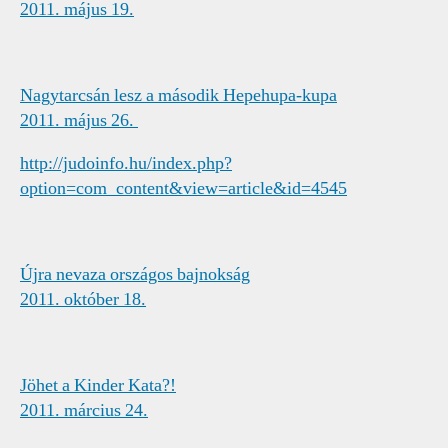
2011. május 19.
Nagytarcsán lesz a második Hepehupa-kupa
2011. május 26.
http://judoinfo.hu/index.php?
option=com_content&view=article&id=4545
Újra nevaza országos bajnokság
2011. október 18.
Jöhet a Kinder Kata?!
2011. március 24.