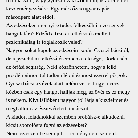
indíthassam, vagy gyorsan válaszolni tudjak az ellenfél
kezdeményezésére. Egy mérkőzés ugyanis pár
másodperc alatt eldől.
Az edzéseken mennyire tudsz felkészülni a versenyek
hangulatára? Edződ a fizikai felkészítés mellett
pszichikailag is foglalkozik veled?
Nagyon sokat kapok az edzéseim során Gyuszi bácsitól,
de a pszichikai felkészítésemben a felesége, Dorka néni
az óriási segítség. Neki köszönhetem, hogy a lelki
problémáimon túl tudtam lépni és most ezerrel pörgök.
Gyuszi bácsi az évek alatt belém verte, hogy meccs
közben csak egy hangot halljak meg, az övét és ez megy
is nekem. Kívülállóként nagyon jól látja a küzdelmet és
meghallom az észrevételeit, tanácsait.
A kiadott feladatokkal szemben próbálsz-e alkudozni,
kicsit spórolósra fogni az edzéseket?
Nem, ez eszembe sem jut. Eredmény nem születik