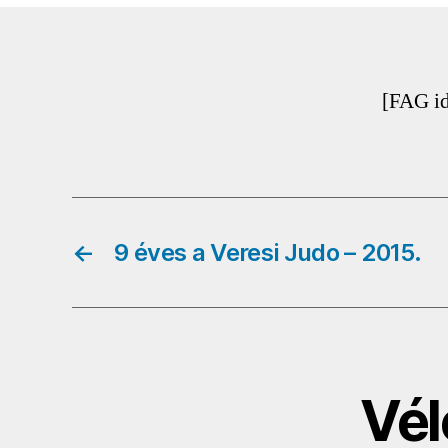
[FAG i
←
9 éves a Veresi Judo – 2015.
Vél