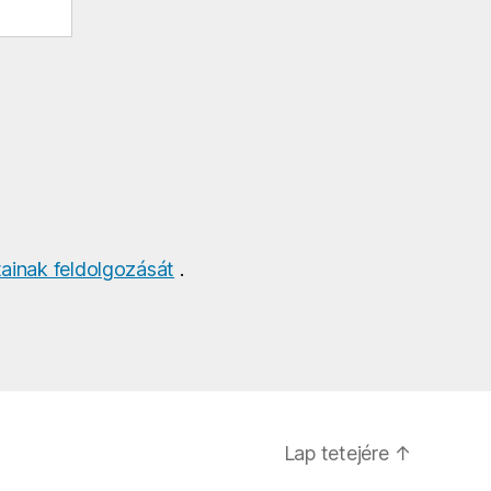
ainak feldolgozását
.
Lap tetejére
↑