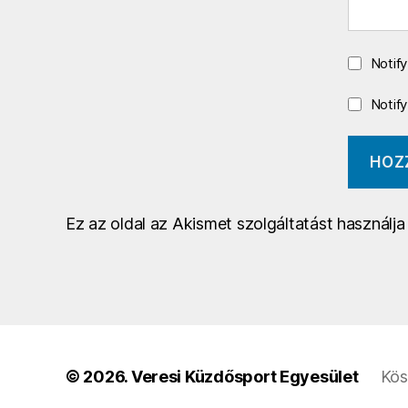
Notif
Notif
Ez az oldal az Akismet szolgáltatást használj
© 2026.
Veresi Küzdősport Egyesület
Kös