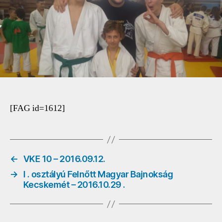
7
o
bejegyzéshez
[FAG id=1612]
←
VKE 10 – 2016.09.12.
→
I . osztályú Felnőtt Magyar Bajnokság
Kecskemét – 2016.10.29 .