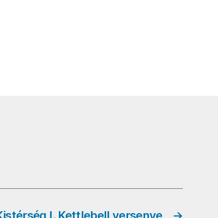
Kistérség I. Kettlebell versenye
→