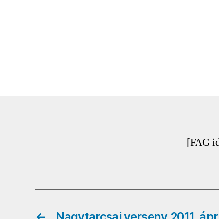
[FAG i
←
Nagytarcsai verseny 2011. ápri