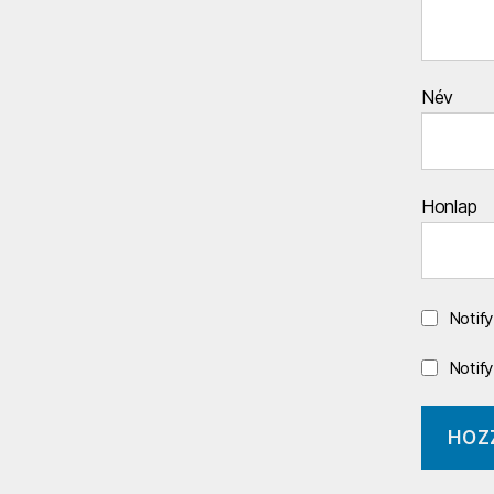
Név
Honlap
Notif
Notif