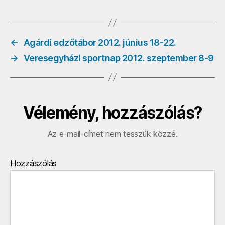
0
o
bejegyzéshez
←
Agárdi edzőtábor 2012. június 18-22.
→
Veresegyházi sportnap 2012. szeptember 8-9
Vélemény, hozzászólás?
Az e-mail-címet nem tesszük közzé.
Hozzászólás