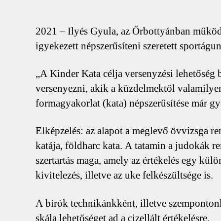
D
2021 – Ilyés Gyula, az Őrbottyánban műk
igyekezett népszerűsíteni szeretett sportágun
„A Kinder Kata célja versenyzési lehetőség 
versenyezni, akik a küzdelmektől valamilyen
formagyakorlat (kata) népszerűsítése már g
Elképzelés: az alapot a meglevő övvizsga re
katája, földharc kata. A tatamin a judokák r
szertartás maga, amely az értékelés egy kül
kivitelezés, illetve az uke felkészültsége is.
A bírók technikánkként, illetve szempontonkén
skála lehetőséget ad a cizellált értékelésre.