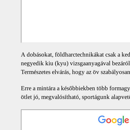
A dobásokat, földharctechnikákat csak a kedv
negyedik kiu (kyu) vizsgaanyagával bezáróla
Természetes elvárás, hogy az öv szabályosan 
Erre a mintára a későbbiekben több formagya
ötlet jó, megvalósítható, sportágunk alapvet