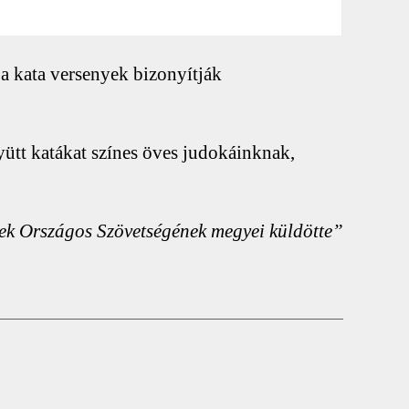
a kata versenyek bizonyítják
ütt katákat színes öves judokáinknak,
etek Országos Szövetségének megyei küldötte”