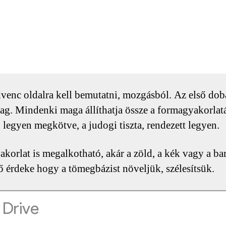
enc oldalra kell bemutatni, mozgásból. Az első dobás
g. Mindenki maga állíthatja össze a formagyakorlatát
legyen megkötve, a judogi tiszta, rendezett legyen.
korlat is megalkotható, akár a zöld, a kék vagy a b
ő érdeke hogy a tömegbázist növeljük, szélesítsük.