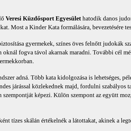
1
d
5
z
ödő
Veresi Küzdősport Egyesület
hatodik danos judo
o
kat. Most a Kinder Kata formálására, bevezetésére tes
biztosítása gyermekek, színes öves felnőtt judokák s
 oknál fogva távol akarnak maradni. További cél még 
yermekkorban.
ndszer adná. Több kata kidolgozása is lehetséges, pé
endes járással közlekednek majd, fordulni szabályos t
ön szempontját képezi. Külön szempont az együtt moz
t tízes skálán értékelnék a látottakat, akinek a legtö