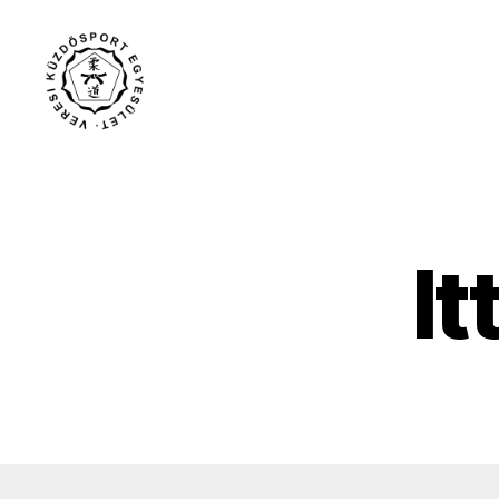
Veresi
Küzdősport
Egyesület
It
U
Kategóriák
N
C
A
T
E
G
O
R
I
Z
E