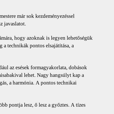
mestere már sok kezdeményezéssel
z javaslatot.
zámára, hogy azoknak is legyen lehetőségük
a technikák pontos elsajátítása, a
ldául az esések formagyakorlata, dobások
aisabakival lehet. Nagy hangsúlyt kap a
gás, a harmónia. A pontos technikai
bb pontja lesz, ő lesz a győztes. A tízes