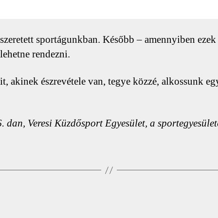
szeretett sportágunkban. Később – amennyiben ezek 
lehetne rendezni.
, akinek észrevétele van, tegye közzé, alkossunk egy
6. dan, Veresi Küzdősport Egyesület, a sportegyesül