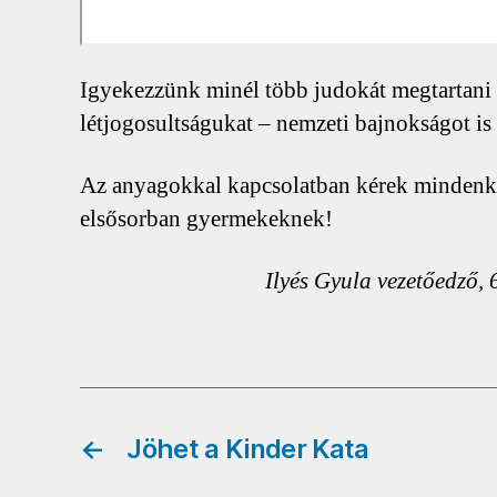
Igyekezzünk minél több judokát megtartani 
létjogosultságukat – nemzeti bajnokságot is 
Az anyagokkal kapcsolatban kérek mindenkit
elsősorban gyermekeknek!
Ilyés Gyula vezetőedző, 
←
Jöhet a Kinder Kata