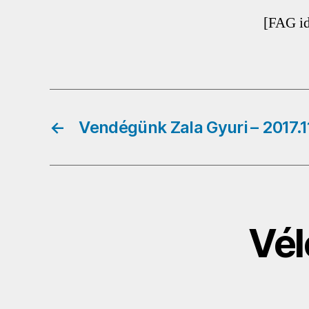
[FAG i
←
Vendégünk Zala Gyuri – 2017.1
Vél