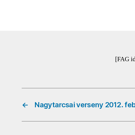
[FAG i
←
Nagytarcsai verseny 2012. feb