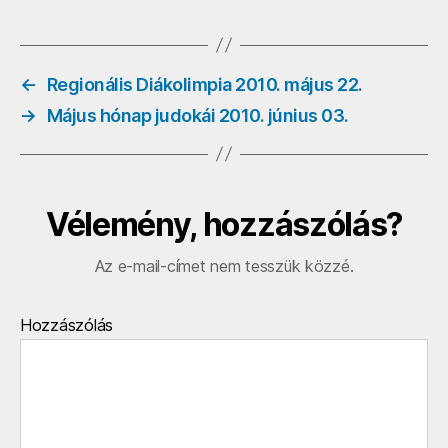
0
o
←
Regionális Diákolimpia 2010. május 22.
→
Május hónap judokái 2010. június 03.
Vélemény, hozzászólás?
Az e-mail-címet nem tesszük közzé.
Hozzászólás