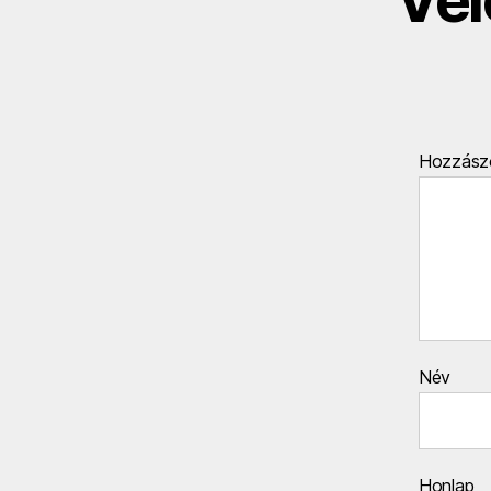
Hozzász
Név
Honlap