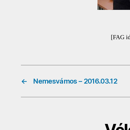
[FAG i
←
Nemesvámos – 2016.03.12
Vél