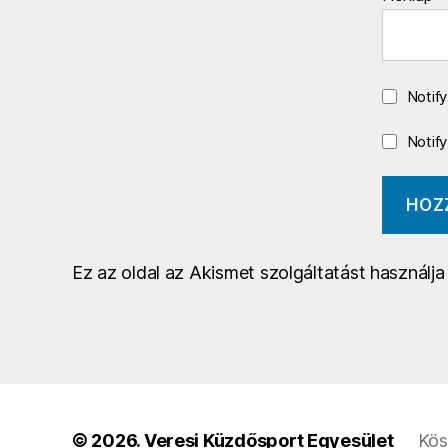
Notif
Notif
Ez az oldal az Akismet szolgáltatást használj
© 2026.
Veresi Küzdősport Egyesület
Kös