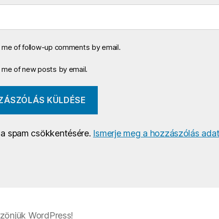
y me of follow-up comments by email.
y me of new posts by email.
a a spam csökkentésére.
Ismerje meg a hozzászólás adat
zönjük WordPress!