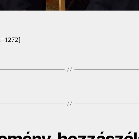
d=1272]
emény, hozzászól