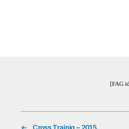
[FAG i
←
Cross Trainig – 2015.