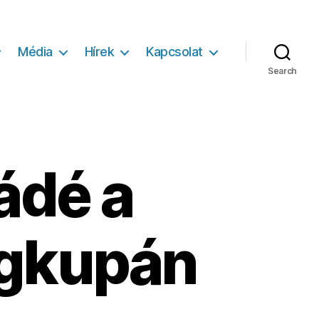
Média
Hírek
Kapcsolat
Search
ádé a
ágkupán