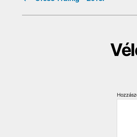
Vél
Hozzász