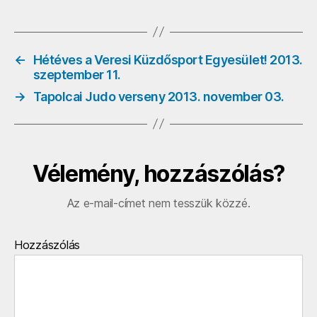
0
o
28.
bejegyzéshez
←
Hétéves a Veresi Küzdősport Egyesület! 2013.
szeptember 11.
→
Tapolcai Judo verseny 2013. november 03.
Vélemény, hozzászólás?
Az e-mail-címet nem tesszük közzé.
Hozzászólás