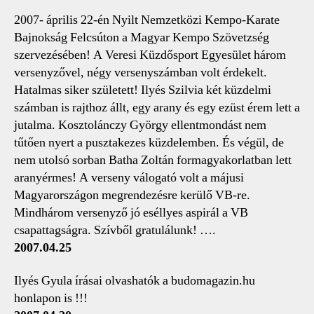
2007- április 22-én Nyilt Nemzetközi Kempo-Karate
Bajnokság Felcsúton a Magyar Kempo Szövetzség
szervezésében! A Veresi Küzdősport Egyesület három
versenyzővel, négy versenyszámban volt érdekelt.
Hatalmas siker született! Ilyés Szilvia két küzdelmi
számban is rajthoz állt, egy arany és egy ezüst érem lett a
jutalma. Kosztolánczy György ellentmondást nem
tűtően nyert a pusztakezes küzdelemben. És végül, de
nem utolsó sorban Batha Zoltán formagyakorlatban lett
aranyérmes! A verseny válogató volt a májusi
Magyarországon megrendezésre kerülő VB-re.
Mindhárom versenyző jó eséllyes aspirál a VB
csapattagságra. Szívből gratulálunk! ….
2007.04.25
Ilyés Gyula írásai olvashatók a budomagazin.hu
honlapon is !!!