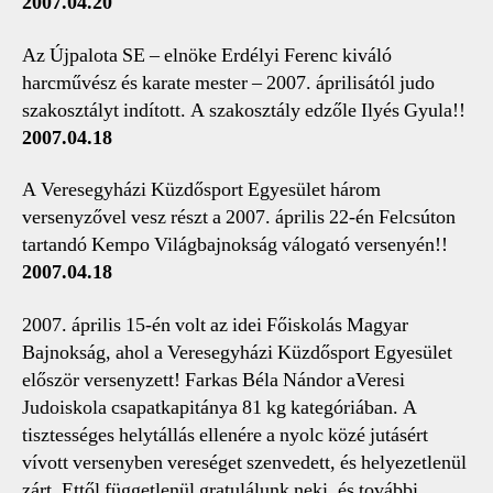
2007.04.20
Az Újpalota SE – elnöke Erdélyi Ferenc kiváló
harcművész és karate mester – 2007. áprilisától judo
szakosztályt indított. A szakosztály edzőle Ilyés Gyula!!
2007.04.18
A Veresegyházi Küzdősport Egyesület három
versenyzővel vesz részt a 2007. április 22-én Felcsúton
tartandó Kempo Világbajnokság válogató versenyén!!
2007.04.18
2007. április 15-én volt az idei Főiskolás Magyar
Bajnokság, ahol a Veresegyházi Küzdősport Egyesület
először versenyzett! Farkas Béla Nándor aVeresi
Judoiskola csapatkapitánya 81 kg kategóriában. A
tisztességes helytállás ellenére a nyolc közé jutásért
vívott versenyben vereséget szenvedett, és helyezetlenül
zárt. Ettől függetlenül gratulálunk neki, és további