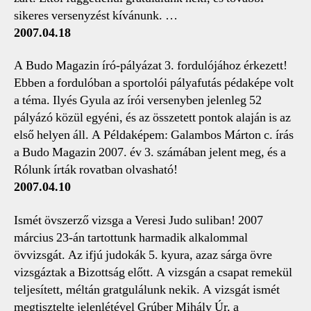
sikeres versenyzést kívánunk. …
2007.04.18
A Budo Magazin író-pályázat 3. fordulójához érkezett!
Ebben a fordulóban a sportolói pályafutás pédaképe volt
a téma. Ilyés Gyula az írói versenyben jelenleg 52
pályázó közül egyéni, és az összetett pontok alaján is az
első helyen áll. A Példaképem: Galambos Márton c. írás
a Budo Magazin 2007. év 3. számában jelent meg, és a
Rólunk írták rovatban olvasható!
2007.04.10
Ismét övszerző vizsga a Veresi Judo suliban! 2007
március 23-án tartottunk harmadik alkalommal
övvizsgát. Az ifjú judokák 5. kyura, azaz sárga övre
vizsgáztak a Bizottság előtt. A vizsgán a csapat remekül
teljesített, méltán gratgulálunk nekik. A vizsgát ismét
megtisztelte jelenlétével Grúber Mihály Úr, a