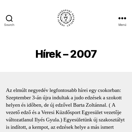
Search
Menü
Veresi
Küzdősport
Egyesület
Hírek – 2007
Az elmúlt negyedév legfontosabb hírei egy csokorban:
Szeptember 3-án újra indultak a judo edzések a szokott
helyen és időben, de új edzővel Barta Zoltánnal. ( A
vezető edző és a Veresi Küzdősport Egyesület vezetője
változatlanul Ilyés Gyula.) Egyesületünk új szakosztályt
is indított, a kempot, az edzések helye a más ismert