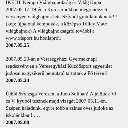
IKF III. Kempo Viálgbajnokság és Világ Kupa
2007.05.17-19-én a Körcsarnokban megrendezett
versenyen viálgbajnok lett. Szívből gratulálunk neki!!!
(kép: újpalotai kempokák, a középső Tollay Máté
világbajnok) A világbajnokságról további a
www.xlsport.hu honlapról.
2007.05.25
2007.05.20-án a Veresegyházi Gyermeknapi
rendezvényen a Veresegyházi Küzdősport egyesület
judosai nagysikerű bemutató tartottak a Fő téren!!
2007.05.24
Újból övvizsga Veresen, a Judo Suliban! A jelöltek VI.
és V. kyuból tesznek majd vizsgát 2007.05.11-én.
Szépen haladunk, egyre több a színes öves judoka az
iskolánkban! ….
2007.05.08