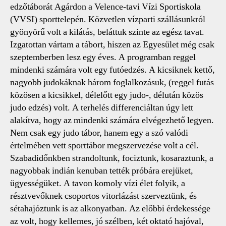
edzőtáborát Agárdon a Velence-tavi Vízi Sportiskola
(VVSI) sporttelepén. Közvetlen vízparti szállásunkról
gyönyörű volt a kilátás, beláttuk szinte az egész tavat.
Izgatottan vártam a tábort, hiszen az Egyesület még csak
szeptemberben lesz egy éves. A programban reggel
mindenki számára volt egy futóedzés. A kicsiknek kettő,
nagyobb judokáknak három foglalkozásuk, (reggel futás
közösen a kicsikkel, délelőtt egy judo-, délután közös
judo edzés) volt. A terhelés differenciáltan úgy lett
alakítva, hogy az mindenki számára elvégezhető legyen.
Nem csak egy judo tábor, hanem egy a szó valódi
értelmében vett sporttábor megszervezése volt a cél.
Szabadidőnkben strandoltunk, fociztunk, kosaraztunk, a
nagyobbak indián kenuban tették próbára erejüket,
ügyességüket. A tavon komoly vízi élet folyik, a
résztvevőknek csoportos vitorlázást szerveztünk, és
sétahajóztunk is az alkonyatban. Az előbbi érdekessége
az volt, hogy kellemes, jó szélben, két oktató hajóval,