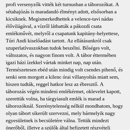
profi versenyzők vitték két turnusban a táborozókat. A
sétahajózás is maradandó élményt adott, elsősorban a
kicsiknek. Megismerkedhettek a velence-tavi nádas
élővilágával, a vízről láthatták a pákozdi csata
emlékművét, melyről a csapatunk kapitány-helyettese,
Túri Andi kiselőadást tartott. Az ellátásunkról csak
szuperlatívuszokban tudok beszélni. Bőséges volt,
változatos, és nagyon finom volt. A tábor éttermében
igazi házi ízekkel vártak minket nap, nap után.
Természetesen ebéd után mindig volt csendes pihenő, és
senki sem morgott a kilenc órai villanyoltás miatt sem,
hiszen tudták, reggel hatkor lesz az ébresztő. A
táborozás végén mindeni emlékérmet, oklevelet kapott,
szerettük volna, ha tárgyiasult emlék is marad a
táborozóknál. Szerénytelenség nélkül mondhatom, hogy
olyan tábort sikerült szervezni, mely bármelyik nagy
egyesületnek is becsületére válna. Tettük mindezt
önerőből, illetve a szülők által befizetett részvételi