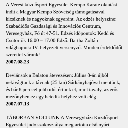
A Veresi küzdősport Egyesület Kempo Karate oktatást
indít a Magyar Kempo Szövetség támogatásával
kicsiknek és nagyoknak egyaránt. Az edzés helyszíne:
Szabadidős Gazdasági és Innovációs Centrum,
Veresegyház, Fő út 47-51. Edzés időpontok: Kedd és
Csütörtök 16.00 – 17.00 Edző: Bartha Zoltán
világbajnoki IV. helyezett versenyző. Minden érdeklődőt
szerettel várunk!
2007.08.23
Deviánsok a Balaton átevezésen: Július 8-án újból
nekivágtunk a távnak (25 km) Sárkányhajóval mentünk,
és bár 8 perccel jobb időt értünk el, mint tavaly, az erős
mezőnyben ez egy hetedik helyhez volt elég. …
2007.07.13
TÁBORBAN VOLTUNK A Veresegyházi Küzdősport
Egyesület judo szakosztálya megtartotta első nyári