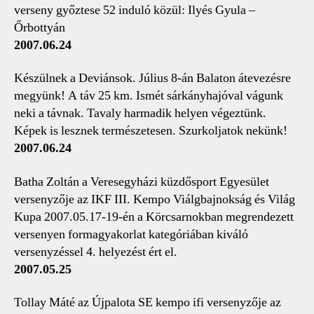
verseny győztese 52 induló közül: Ilyés Gyula –
Őrbottyán
2007.06.24
Készülnek a Deviánsok. Július 8-án Balaton átevezésre
megyünk! A táv 25 km. Ismét sárkányhajóval vágunk
neki a távnak. Tavaly harmadik helyen végeztünk.
Képek is lesznek természetesen. Szurkoljatok nekünk!
2007.06.24
Batha Zoltán a Veresegyházi küzdősport Egyesület
versenyzője az IKF III. Kempo Viálgbajnokság és Világ
Kupa 2007.05.17-19-én a Körcsarnokban megrendezett
versenyen formagyakorlat kategóriában kiváló
versenyzéssel 4. helyezést ért el.
2007.05.25
Tollay Máté az Újpalota SE kempo ifi versenyzője az