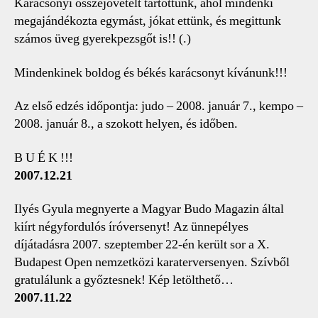
Karácsonyi összejövetelt tartottunk, ahol mindenki
megajándékozta egymást, jókat ettünk, és megittunk
számos üveg gyerekpezsgőt is!! (.)
Mindenkinek boldog és békés karácsonyt kívánunk!!!
Az első edzés időpontja: judo – 2008. január 7., kempo –
2008. január 8., a szokott helyen, és időben.
B U É K !!!
2007.12.21
Ilyés Gyula megnyerte a Magyar Budo Magazin által
kiírt négyfordulós íróversenyt! Az ünnepélyes
díjátadásra 2007. szeptember 22-én került sor a X.
Budapest Open nemzetközi karaterversenyen. Szívből
gratulálunk a győztesnek! Kép letölthető…
2007.11.22