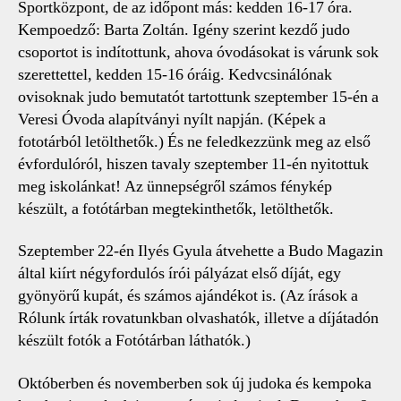
Sportközpont, de az időpont más: kedden 16-17 óra.
Kempoedző: Barta Zoltán. Igény szerint kezdő judo
csoportot is indítottunk, ahova óvodásokat is várunk sok
szerettettel, kedden 15-16 óráig. Kedvcsinálónak
ovisoknak judo bemutatót tartottunk szeptember 15-én a
Veresi Óvoda alapítványi nyílt napján. (Képek a
fototárból letölthetők.) És ne feledkezzünk meg az első
évfordulóról, hiszen tavaly szeptember 11-én nyitottuk
meg iskolánkat! Az ünnepségről számos fénykép
készült, a fotótárban megtekinthetők, letölthetők.
Szeptember 22-én Ilyés Gyula átvehette a Budo Magazin
által kiírt négyfordulós írói pályázat első díját, egy
gyönyörű kupát, és számos ajándékot is. (Az írások a
Rólunk írták rovatunkban olvashatók, illetve a díjátadón
készült fotók a Fotótárban láthatók.)
Októberben és novemberben sok új judoka és kempoka