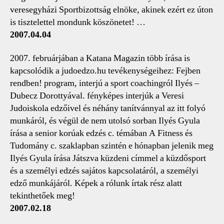
veresegyházi Sportbizottság elnöke, akinek ezért ez úton
is tisztelettel mondunk köszönetet! …
2007.04.04
2007. februárjában a Katana Magazin több írása is
kapcsolódik a judoedzo.hu tevékenységeihez: Fejben
rendben! program, interjú a sport coachingról Ilyés –
Dubecz Dorottyával. fényképes interjúk a Veresi
Judoiskola edzőivel és néhány tanítvánnyal az itt folyó
munkáról, és végül de nem utolsó sorban Ilyés Gyula
írása a senior korúak edzés c. témában A Fitness és
Tudomány c. szaklapban szintén e hónapban jelenik meg
Ilyés Gyula írása Játszva küzdeni címmel a küzdősport
és a személyi edzés sajátos kapcsolatáról, a személyi
edző munkájáról. Képek a rólunk írtak rész alatt
tekinthetőek meg!
2007.02.18