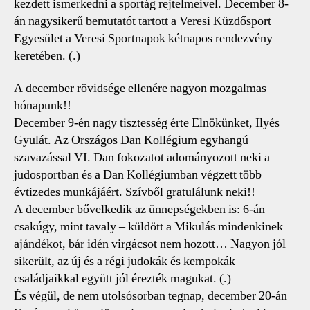
kezdett ismerkedni a sportág rejtelmeivel. December 8-
án nagysikerű bemutatót tartott a Veresi Küzdősport
Egyesület a Veresi Sportnapok kétnapos rendezvény
keretében. (.)
A december rövidsége ellenére nagyon mozgalmas
hónapunk!!
December 9-én nagy tisztesség érte Elnökünket, Ilyés
Gyulát. Az Országos Dan Kollégium egyhangú
szavazással VI. Dan fokozatot adományozott neki a
judosportban és a Dan Kollégiumban végzett több
évtizedes munkájáért. Szívből gratulálunk neki!!
A december bővelkedik az ünnepségekben is: 6-án –
csakúgy, mint tavaly – küldött a Mikulás mindenkinek
ajándékot, bár idén virgácsot nem hozott… Nagyon jól
sikerült, az új és a régi judokák és kempokák
családjaikkal együtt jól érezték magukat. (.)
És végül, de nem utolsósorban tegnap, december 20-án