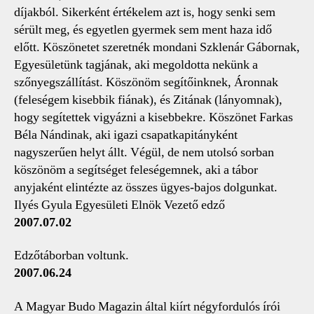
díjakból. Sikerként értékelem azt is, hogy senki sem
sérült meg, és egyetlen gyermek sem ment haza idő
előtt. Köszönetet szeretnék mondani Szklenár Gábornak,
Egyesületünk tagjának, aki megoldotta nekünk a
szőnyegszállítást. Köszönöm segítőinknek, Áronnak
(feleségem kisebbik fiának), és Zitának (lányomnak),
hogy segítettek vigyázni a kisebbekre. Köszönet Farkas
Béla Nándinak, aki igazi csapatkapitányként
nagyszerűen helyt állt. Végül, de nem utolsó sorban
köszönöm a segítséget feleségemnek, aki a tábor
anyjaként elintézte az összes ügyes-bajos dolgunkat.
Ilyés Gyula Egyesületi Elnök Vezető edző
2007.07.02
Edzőtáborban voltunk.
2007.06.24
A Magyar Budo Magazin által kiírt négyfordulós írói