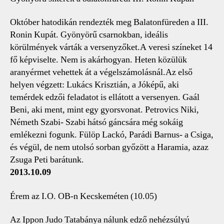
Október hatodikán rendezték meg Balatonfüreden a III.
Ronin Kupát. Gyönyörű csarnokban, ideális
körülmények várták a versenyzőket.A veresi színeket 14
fő képviselte. Nem is akárhogyan. Heten közülük
aranyérmet vehettek át a végelszámolásnál.Az első
helyen végzett: Lukács Krisztián, a Jóképű, aki
temérdek edzői feladatot is ellátott a versenyen. Gaál
Beni, aki ment, mint egy gyorsvonat. Petrovics Niki,
Németh Szabi- Szabi hátsó gáncsára még sokáig
emlékezni fogunk. Fülöp Lackó, Parádi Barnus- a Csiga,
és végül, de nem utolsó sorban győzött a Haramia, azaz
Zsuga Peti barátunk.
2013.10.09
Érem az I.O. OB-n Kecskeméten (10.05)
Az Ippon Judo Tatabánya nálunk edző nehézsúlyú