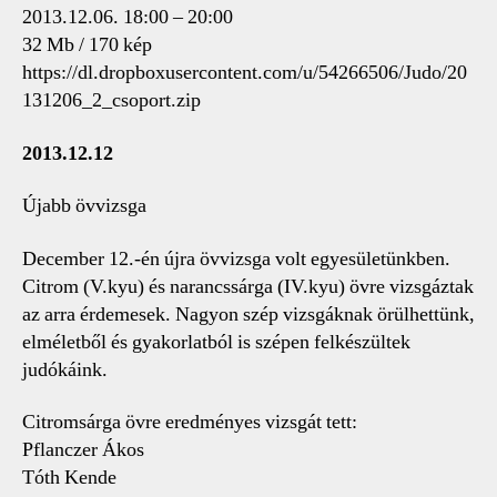
2013.12.06. 18:00 – 20:00
32 Mb / 170 kép
https://dl.dropboxusercontent.com/u/54266506/Judo/20
131206_2_csoport.zip
2013.12.12
Újabb övvizsga
December 12.-én újra övvizsga volt egyesületünkben.
Citrom (V.kyu) és narancssárga (IV.kyu) övre vizsgáztak
az arra érdemesek. Nagyon szép vizsgáknak örülhettünk,
elméletből és gyakorlatból is szépen felkészültek
judókáink.
Citromsárga övre eredményes vizsgát tett:
Pflanczer Ákos
Tóth Kende