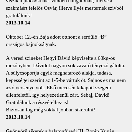
viszik a judósoknak. Minden hallgatónak, illetve a
szakmáért felelős Osvár, illetve Ilyés mesternek szívből
gratulálunk!
2013.10.14
Október 12.-én Baja adott otthont a serdülő “B”
országos bajnokságnak.
A veresi színeket Hegyi Dávid képviselte a 63kg-os
mezőnyben. Dávidot nagyon sok zavaró tényező gátolta.
A súlycsoportja egyik meghatározó alakja, tudása,
képességei szerint az 1-5-be vártuk őt. Sajnos ez ma nem
az ő versenye volt. Első meccsén kikapott szegedi
ellenfelétől, így helyezetlenül zárt. Sebaj, Dávid!
Gratulálunk a részvételhez is!
Biztosan fog még sokkal jobban sikerülni!
2013.10.14
Gyönyörű sikerek a balatonfüredi III. Ronin Kupán