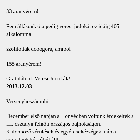
33 aranyérem!
Fennállásunk óta pedig veresi judokát ez idáig 405
alkalommal
szólítottak dobogóra, amiből
155 aranyérem!
Gratulálunk Veresi Judokák!
2013.12.03
Versenybeszámoló
December első napján a Honvédban voltunk érdekeltek a
III. osztályú felnőtt országos bajnokságon.
Különböző sérülések és egyéb nehézségek után a
csapatunk két főből állt.