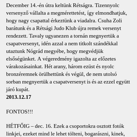
December 14.-én útra keltünk Rétságra. Tizennyolc
versenyző vállalta a megmérettetést, így elmondhatjuk,
hogy nagy csapattal érkeztünk a viadalra. Csuha Zoli
barátunk és a Rétsági Judo Klub újra remek versenyt
rendezett. Tavaly ugyanezen a tornán megnyertük a
csapatversenyt, idén azzal a nem titkolt szándékkal
utaztunk Nógrád megyébe, hogy megvédjük
elsőségünket. A végeredmény igazolta az előzetes
várakozásainkat. Hét arany, három ezüst és nyolc
bronzéremnek örülhettünk és végül, de nem utolsó
sorban megnyertük a csapatversenyt is és az ezzel együtt
járó kupát.
2013.12.17
FONTOS!!!
HÉTFŐIG – dec. 16. Ezek a csoportokra osztott fotók
linkjei, ezeket mind le lehet tölteni, bogarászni, kinek,