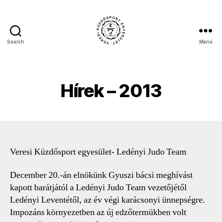
Search
Menü
Veresi
Küzdősport
Egyesület
Hírek – 2013
Veresi Küzdősport egyesület- Ledényi Judo Team
December 20.-án elnökünk Gyuszi bácsi meghívást
kapott barátjától a Ledényi Judo Team vezetőjétől
Ledényi Leventétől, az év végi karácsonyi ünnepségre.
Impozáns környezetben az új edzőtermükben volt