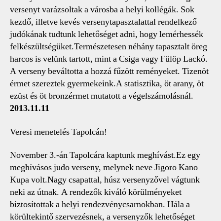
versenyt varázsoltak a városba a helyi kollégák. Sok
kezdő, illetve kevés versenytapasztalattal rendelkező
judókának tudtunk lehetőséget adni, hogy lemérhessék
felkészültségüket.Természetesen néhány tapasztalt öreg
harcos is velünk tartott, mint a Csiga vagy Fülöp Lackó.
A verseny beváltotta a hozzá fűzött reményeket. Tizenöt
érmet szereztek gyermekeink.A statisztika, öt arany, öt
ezüst és öt bronzérmet mutatott a végelszámolásnál.
2013.11.11
Veresi menetelés Tapolcán!
November 3.-án Tapolcára kaptunk meghívást.Ez egy
meghívásos judo verseny, melynek neve Jigoro Kano
Kupa volt.Nagy csapattal, húsz versenyzővel vágtunk
neki az útnak. A rendezők kiváló körülményeket
biztosítottak a helyi rendezvénycsarnokban. Hála a
körültekintő szervezésnek, a versenyzők lehetőséget