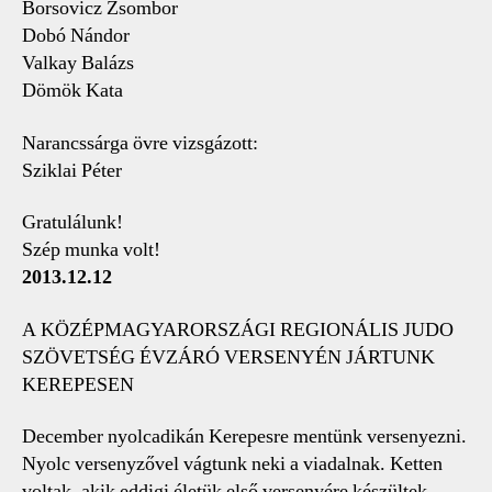
Borsovicz Zsombor
Dobó Nándor
Valkay Balázs
Dömök Kata
Narancssárga övre vizsgázott:
Sziklai Péter
Gratulálunk!
Szép munka volt!
2013.12.12
A KÖZÉPMAGYARORSZÁGI REGIONÁLIS JUDO
SZÖVETSÉG ÉVZÁRÓ VERSENYÉN JÁRTUNK
KEREPESEN
December nyolcadikán Kerepesre mentünk versenyezni.
Nyolc versenyzővel vágtunk neki a viadalnak. Ketten
voltak, akik eddigi életük első versenyére készültek.