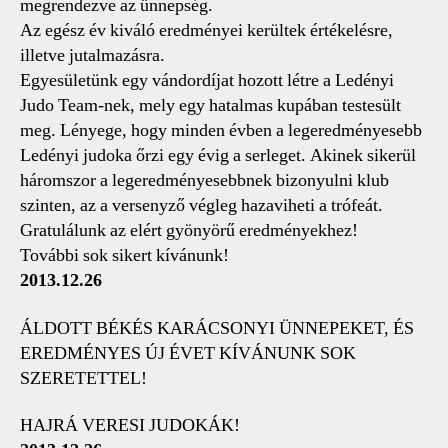
megrendezve az ünnepség.
Az egész év kiváló eredményei kerültek értékelésre,
illetve jutalmazásra.
Egyesületünk egy vándordíjat hozott létre a Ledényi
Judo Team-nek, mely egy hatalmas kupában testesült
meg. Lényege, hogy minden évben a legeredményesebb
Ledényi judoka őrzi egy évig a serleget. Akinek sikerül
háromszor a legeredményesebbnek bizonyulni klub
szinten, az a versenyző végleg hazaviheti a trófeát.
Gratulálunk az elért gyönyörű eredményekhez!
További sok sikert kívánunk!
2013.12.26
ÁLDOTT BÉKÉS KARÁCSONYI ÜNNEPEKET, ÉS
EREDMÉNYES ÚJ ÉVET KÍVÁNUNK SOK
SZERETETTEL!
HAJRÁ VERESI JUDOKÁK!