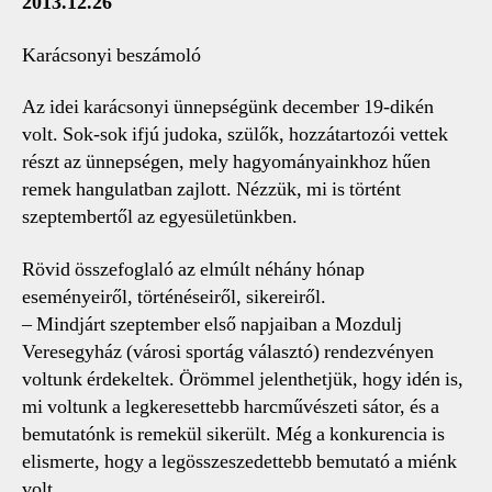
2013.12.26
Karácsonyi beszámoló
Az idei karácsonyi ünnepségünk december 19-dikén
volt. Sok-sok ifjú judoka, szülők, hozzátartozói vettek
részt az ünnepségen, mely hagyományainkhoz hűen
remek hangulatban zajlott. Nézzük, mi is történt
szeptembertől az egyesületünkben.
Rövid összefoglaló az elmúlt néhány hónap
eseményeiről, történéseiről, sikereiről.
– Mindjárt szeptember első napjaiban a Mozdulj
Veresegyház (városi sportág választó) rendezvényen
voltunk érdekeltek. Örömmel jelenthetjük, hogy idén is,
mi voltunk a legkeresettebb harcművészeti sátor, és a
bemutatónk is remekül sikerült. Még a konkurencia is
elismerte, hogy a legösszeszedettebb bemutató a miénk
volt.