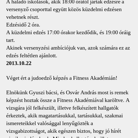
A haladó iskolások, akik 18:00 órától jártak edzésre a
versenyző csoporttal együtt közös küzdelmi edzésen
vehetnek részt.
Edzésidő 2 óra.
A küzdelmi edzés 17:00 órakor kezdődik, és 19:00 óráig
tart.
Akinek versenyzési ambíciójuk van, azok számára ez az
edzés feltétlen ajánlott.
2013.10.22
Véget ért a judoedző képzés a Fitness Akadémián!
Elnökünk Gyuszi bácsi, és Osvár András most is remek
képzést hoztak össze a Fitness Akadémiával karöltve. A
vizsgára jól felkészült, illetve felkészített hallgatók
érkeztek, akik magatartásukkal, tartásukkal, szakmai
ismereteikkel valósággal lenyűgözték a
vizsgabizottságot, akik egészen biztos, hogy jó hírét