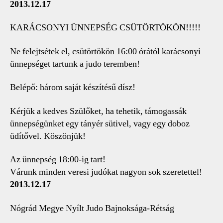
2013.12.17
KARÁCSONYI ÜNNEPSÉG CSÜTÖRTÖKÖN!!!!!
Ne felejtsétek el, csütörtökön 16:00 órától karácsonyi
ünnepséget tartunk a judo teremben!
Belépő: három saját készítésű dísz!
Kérjük a kedves Szülőket, ha tehetik, támogassák
ünnepségünket egy tányér sütivel, vagy egy doboz
üdítővel. Köszönjük!
Az ünnepség 18:00-ig tart!
Várunk minden veresi judókat nagyon sok szeretettel!
2013.12.17
Nógrád Megye Nyílt Judo Bajnoksága-Rétság