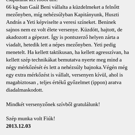
66 kg-ban Gaál Beni vállalta a küzdelmeket a felnőtt
mezőnyben, míg nehézsúlyban Kapitányunk, Huszti
András a Yeti képviselte a veresi színeket. Beninek
sajnos nem ez volt élete versenye. Küzdött, hajtott, de
akadozott a gépezet. Így is pontszerző helyen zárta a
viadalt, hetedik lett a népes mezőnyben. Yeti pedig
menetelt. Ha kellett taktikusan, ha kellett agresszívan, ha
kellett szép technikákat bemutatva nyerte meg mind a
négy mérkőzését és lett a nehézsúly bajnoka.Végén még
egy extra mérkőzést is vállalt, versenyen kívül, ahol is
magabiztosan , teljes értékű győzelmet (ippon) aratva
diadalmaskodott.
Mindkét versenyzőnek szívből gratulálunk!
Szép munka volt Fiúk!
2013.12.03