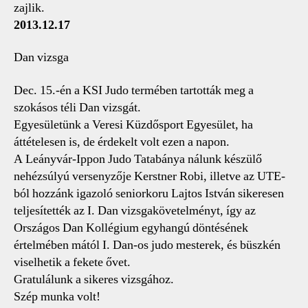
zajlik.
2013.12.17
Dan vizsga
Dec. 15.-én a KSI Judo termében tartották meg a
szokásos téli Dan vizsgát.
Egyesületünk a Veresi Küzdősport Egyesület, ha
áttételesen is, de érdekelt volt ezen a napon.
A Leányvár-Ippon Judo Tatabánya nálunk készülő
nehézsúlyú versenyzője Kerstner Robi, illetve az UTE-
ból hozzánk igazoló seniorkoru Lajtos István sikeresen
teljesítették az I. Dan vizsgakövetelményt, így az
Országos Dan Kollégium egyhangú döntésének
értelmében mától I. Dan-os judo mesterek, és büszkén
viselhetik a fekete ővet.
Gratulálunk a sikeres vizsgához.
Szép munka volt!