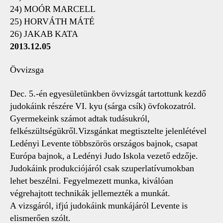
24) MOÓR MARCELL
25) HORVÁTH MÁTÉ
26) JAKAB KATA
2013.12.05
Övvizsga
Dec. 5.-én egyesületünkben övvizsgát tartottunk kezdő
judokáink részére VI. kyu (sárga csík) övfokozatról.
Gyermekeink számot adtak tudásukról,
felkészültségükről.Vizsgánkat megtisztelte jelenlétével
Ledényi Levente többszörös országos bajnok, csapat
Európa bajnok, a Ledényi Judo Iskola vezető edzője.
Judokáink produkciójáról csak szuperlatívumokban
lehet beszélni. Fegyelmezett munka, kiválóan
végrehajtott technikák jellemezték a munkát.
A vizsgáról, ifjú judokáink munkájáról Levente is
elismerően szólt.