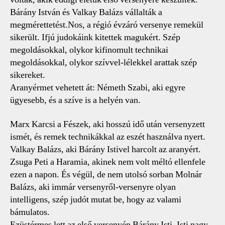
Bárány István és Valkay Balázs vállalták a
megmérettetést.Nos, a régió évzáró versenye remekül
sikerült. Ifjú judokáink kitettek magukért. Szép
megoldásokkal, olykor kifinomult technikai
megoldásokkal, olykor szívvel-lélekkel arattak szép
sikereket.
Aranyérmet vehetett át: Németh Szabi, aki egyre
ügyesebb, és a szíve is a helyén van.
Marx Karcsi a Fészek, aki hosszú idő után versenyzett
ismét, és remek technikákkal az eszét használva nyert.
Valkay Balázs, aki Bárány Istivel harcolt az aranyért.
Zsuga Peti a Haramia, akinek nem volt méltó ellenfele
ezen a napon. És végül, de nem utolsó sorban Molnár
Balázs, aki immár versenyről-versenyre olyan
intelligens, szép judót mutat be, hogy az valami
bámulatos.
Ezüstérmes lett az első versenyén Bárány Isti. Isti nagy